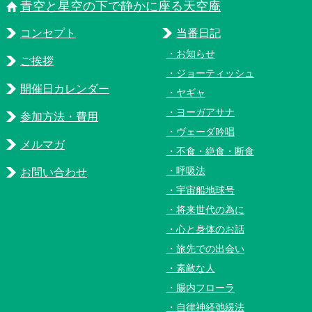
青空と星空の下で静かに座る天空庵
コンセプト
当番日記
お知らせ
ご挨拶
ジョーティッシュ
開催日カレンダー
ヤギャ
ヨーガアサナ
参加方法・費用
ヴェーダ吟唱
メルマガ
不食・絶食・断食
呼吸法
お問い合わせ
宇宙船地球号
将来世代の為に
心と身体のお話
旅先での出会い
素敵な人
腸内フローラ
自律神経弛緩法