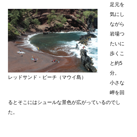
足元を
気にし
ながら
岩場つ
たいに
歩くこ
と約5
分。
レッドサンド・ビーチ（マウイ島）
小さな
岬を回
るとそこにはシュールな景色が広がっているのでし
た。