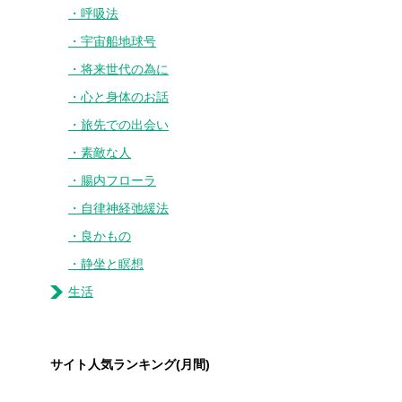
呼吸法
宇宙船地球号
将来世代の為に
心と身体のお話
旅先での出会い
素敵な人
腸内フローラ
自律神経弛緩法
良かもの
静坐と瞑想
生活
サイト人気ランキング(月間)